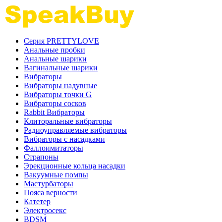
Серия PRETTYLOVE
Анальные пробки
Анальные шарики
Вагинальные шарики
Вибраторы
Вибраторы надувные
Вибраторы точки G
Вибраторы сосков
Rabbit Вибраторы
Клиторальные вибраторы
Радиоуправляемые вибраторы
Вибраторы с насадками
Фаллоимитаторы
Страпоны
Эрекционные кольца насадки
Вакуумные помпы
Мастурбаторы
Пояса верности
Катетер
Электросекс
BDSM