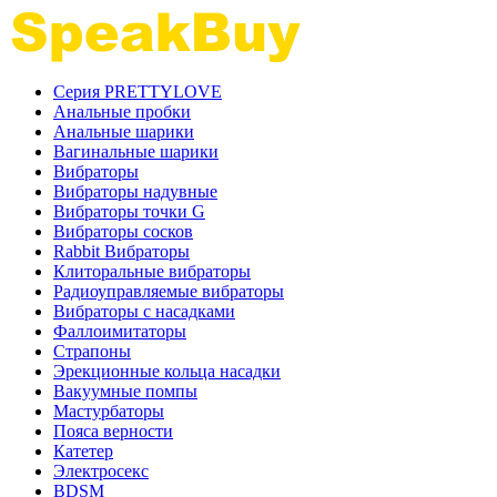
Серия PRETTYLOVE
Анальные пробки
Анальные шарики
Вагинальные шарики
Вибраторы
Вибраторы надувные
Вибраторы точки G
Вибраторы сосков
Rabbit Вибраторы
Клиторальные вибраторы
Радиоуправляемые вибраторы
Вибраторы с насадками
Фаллоимитаторы
Страпоны
Эрекционные кольца насадки
Вакуумные помпы
Мастурбаторы
Пояса верности
Катетер
Электросекс
BDSM