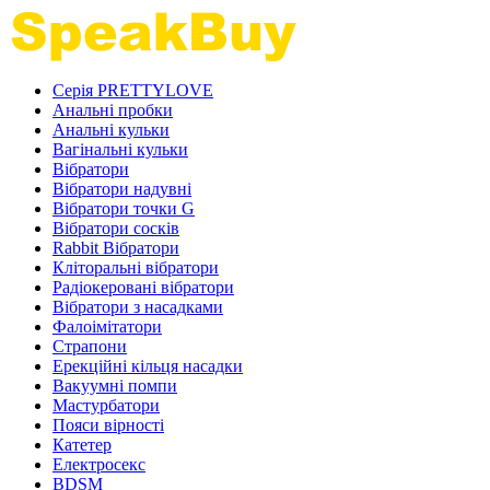
Серія PRETTYLOVE
Анальні пробки
Анальні кульки
Вагінальні кульки
Вібратори
Вібратори надувні
Вібратори точки G
Вібратори сосків
Rabbit Вібратори
Кліторальні вібратори
Радіокеровані вібратори
Вібратори з насадками
Фалоімітатори
Страпони
Ерекційні кільця насадки
Вакуумні помпи
Мастурбатори
Пояси вірності
Катетер
Електросекс
BDSM