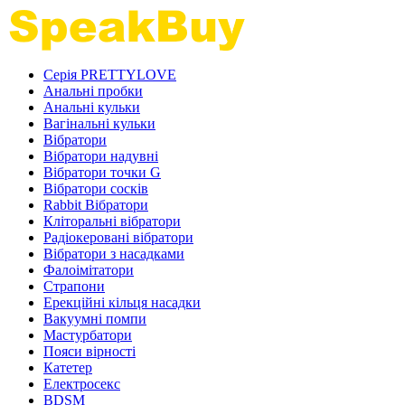
Серія PRETTYLOVE
Анальні пробки
Анальні кульки
Вагінальні кульки
Вібратори
Вібратори надувні
Вібратори точки G
Вібратори сосків
Rabbit Вібратори
Кліторальні вібратори
Радіокеровані вібратори
Вібратори з насадками
Фалоімітатори
Страпони
Ерекційні кільця насадки
Вакуумні помпи
Мастурбатори
Пояси вірності
Катетер
Електросекс
BDSM