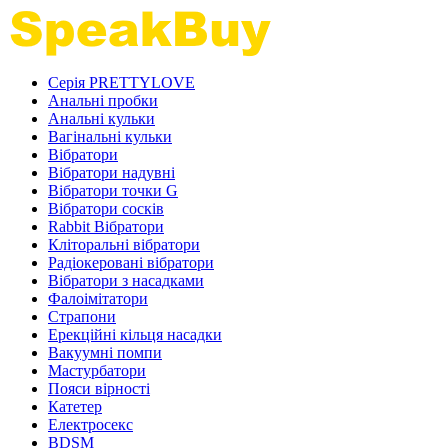
Серія PRETTYLOVE
Анальні пробки
Анальні кульки
Вагінальні кульки
Вібратори
Вібратори надувні
Вібратори точки G
Вібратори сосків
Rabbit Вібратори
Кліторальні вібратори
Радіокеровані вібратори
Вібратори з насадками
Фалоімітатори
Страпони
Ерекційні кільця насадки
Вакуумні помпи
Мастурбатори
Пояси вірності
Катетер
Електросекс
BDSM